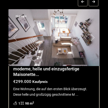
17
Willich
22
Highlight
Pr
Ne
Previous
Next
moderne, helle und einzugsfertige
Maisonette...
€299.000
Kaufpreis
Eine Wohnung, die auf den ersten Blick überzeugt.
Diese helle und großzügig geschnittene M
...
2
1
98 m