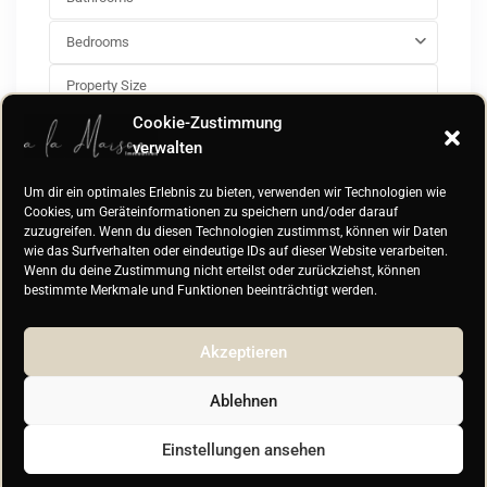
Bedrooms
Cookie-Zustimmung
verwalten
Preisspanne:
€0 bis €1.500.000
Um dir ein optimales Erlebnis zu bieten, verwenden wir Technologien wie
Cookies, um Geräteinformationen zu speichern und/oder darauf
More Search Options
zuzugreifen. Wenn du diesen Technologien zustimmst, können wir Daten
Suche
wie das Surfverhalten oder eindeutige IDs auf dieser Website verarbeiten.
Wenn du deine Zustimmung nicht erteilst oder zurückziehst, können
bestimmte Merkmale und Funktionen beeinträchtigt werden.
Akzeptieren
Ablehnen
Einstellungen ansehen
© Monique Ellinghoven